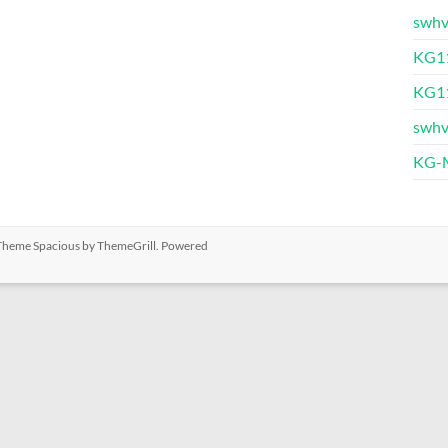
swhv
KG11
KG11
swhv
KG-M
. Theme
Spacious
by ThemeGrill. Powered